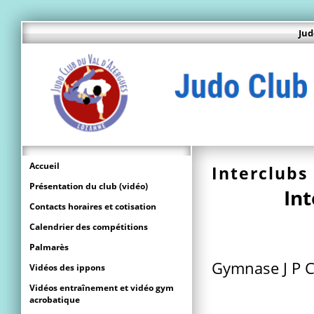
Jud
Accueil
Interclubs
Présentation du club (vidéo)
In
Contacts horaires et cotisation
Calendrier des compétitions
Palmarès
Gymnase J P Ce
Vidéos des ippons
Vidéos entraînement et vidéo gym
acrobatique