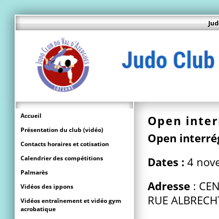
Jud
Accueil
Open inter
Présentation du club (vidéo)
Open interré
Contacts horaires et cotisation
Calendrier des compétitions
Dates :
4 nov
Palmarès
Adresse
: CE
Vidéos des ippons
RUE ALBRECHT
Vidéos entraînement et vidéo gym
acrobatique