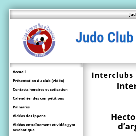
Jud
Accueil
Interclubs
Présentation du club (vidéo)
Inte
Contacts horaires et cotisation
Calendrier des compétitions
Palmarès
Hecto
Vidéos des ippons
d’ar
Vidéos entraînement et vidéo gym
acrobatique