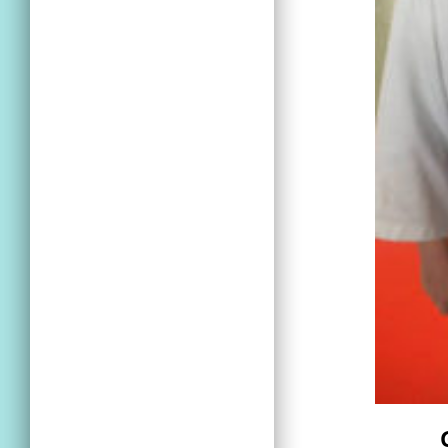
Grégo