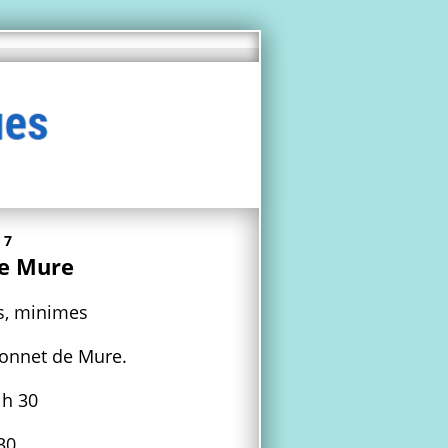
17
de Mure
s, minimes
Bonnet de Mure.
 h 30
30