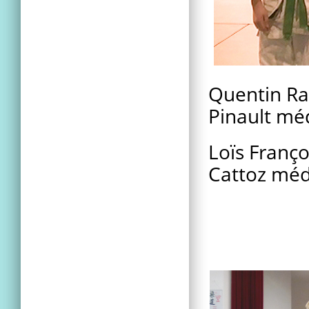
Quentin R
Pinault méd
Loïs Franç
Cattoz méd