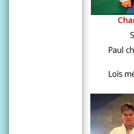
Cha
S
Paul c
Loïs mé